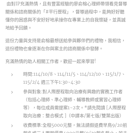
由對IP充滿熱情，且有豐富經驗的廖俞榕心理師帶領看見督導
關係和諮商關係的「#平行歷程」，督導過程中，能夠好好聽
懂你的困惑與不安好好地承接你在專業上的自我懷疑，並真誠
地給予回饋。
這份力量與支持是俞榕最想送給參與夥伴們的禮物，我相信，
這份禮物也會逐漸在你與案主的諮商關係中發酵。
充滿熱情的助人相關工作者，歡迎一起來學習!
時間:114/10/8、114/11/5、114/12/10、115/1/7、
115/2/4 週三下午1:30~4:30
參與對象:對人際歷程取向治療有興趣的實務工作者
（包括心理師、準心理師、輔導教師或實習心理師
等），每位成員需提案1~2次。*請先閱讀 [人際歷程
取向治療：整合模式 ]（中譯本/第七版/雙葉出版）
收費標準:全程5000元整，無法請假退費早鳥9/20前