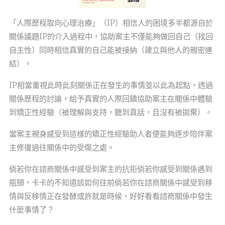
「人際歷程取向心理治療」（IP）相信人的困境多半都源自於
關係議題IP的介入過程中，協助案主不僅能夠做回自己（找回
自主性）同時相信真實的自己能被接納（建立與他人的親密連
結）。
IP相當重視此時此刻關係正在發生的事情並以此為起點，透過
關係歷程的討論，給予真實的人際回饋協助案主在關係中體驗
到矯正性經驗（被理解與支持，聽到真話，且沒有被拋棄）。
當案主親身感受到這樣的矯正性經驗助人者便能夠逐步陪伴案
主修復過往關係中的受傷之處。
倘若你在諮商關係中感受到案主的抗拒倘若你感受到關係遇到
瓶頸，卡卡的不知道該如何往前倘若你在諮商關係中感受到移
情與反移情正在發酵或許就是時候，好好看看諮商關係中發生
什麼事情了？