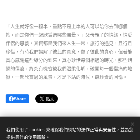
「人生就好像一程車，重點不是上車的人可以陪你去到哪個
站，而是你們一起欣賞過哪些風景。」父母親子的情緣，情愛
伴侶的恩義，其實都是我們來人生一趟，旅行的遇見，且行且
珍惜，有時我們誤解了彼此的真意，傷了彼此的真心，但若能
真心感謝這些緣分的到來，真心珍惜每個相遇的時光，那些錯
過的傷痕，終究有機會被我們溫柔化解，破開每一個傷痛的地
獄，一起欣賞過的風景，才是下站的時候，最珍貴的回憶。
Share
我們使用了 cookies 來確保我們網站的運作正常與安全性，並為您
日暖微光心理諮商中心
提供最佳的使用體驗。