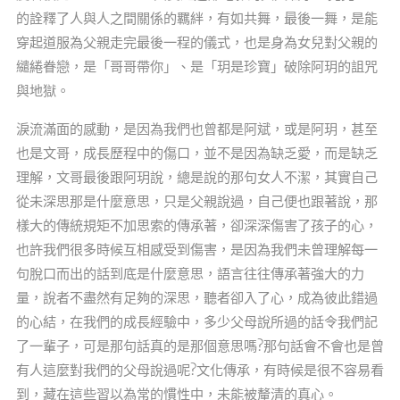
的詮釋了人與人之間關係的羈絆，有如共舞，最後一舞，是能
穿起道服為父親走完最後一程的儀式，也是身為女兒對父親的
繾綣眷戀，是「哥哥帶你」、是「玥是珍寶」破除阿玥的詛咒
與地獄。
淚流滿面的感動，是因為我們也曾都是阿斌，或是阿玥，甚至
也是文哥，成長歷程中的傷口，並不是因為缺乏愛，而是缺乏
理解，文哥最後跟阿玥說，總是說的那句女人不潔，其實自己
從未深思那是什麼意思，只是父親說過，自己便也跟著說，那
樣大的傳統規矩不加思索的傳承著，卻深深傷害了孩子的心，
也許我們很多時候互相感受到傷害，是因為我們未曾理解每一
句脫口而出的話到底是什麼意思，語言往往傳承著強大的力
量，說者不盡然有足夠的深思，聽者卻入了心，成為彼此錯過
的心結，在我們的成長經驗中，多少父母說所過的話令我們記
了一輩子，可是那句話真的是那個意思嗎?那句話會不會也是曾
有人這麼對我們的父母說過呢?文化傳承，有時候是很不容易看
到，藏在這些習以為常的慣性中，未能被釐清的真心。