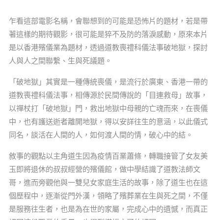
乍看這部電影名稱，會聯想到的可能是恐怖片的題材，若是帶
著這樣的期待觀影，很可能是猝不及防的落淚感動，原來本片
是以香港殯儀業為題材，透過道教喪禮科儀法事破地獄，探討
人與人之間聯繫、生與死議題。
「破地獄」其實是一種傳統喪儀，是流行於廣東、香港一帶的
道教喪禮科儀法事，相傳源於民間傳說的「目連救母」故事，
以禪杖打「破地獄」門，救出地獄中母親的亡魂而來，在喪儀
中，也有護送逝者離開地獄，得以安詳往生的意涵，以此儀式
同名，談活在人間的人，如何渡人間的情，破心中的結。
敘事的觀點以主角道生因為疫情百業蕭條，轉職接管了女友美
玉即將退休的叔叔經營的殯儀館，做中學結識了道教法師文
哥，進而旁觀他與一雙兒女家庭生活的故事，除了道生也在這
個歷程中，逐漸從門外漢，領略了殯葬業在生與死之間，不僅
是服務往生者，也是為在世的家屬，完成心中的遺憾，而真正