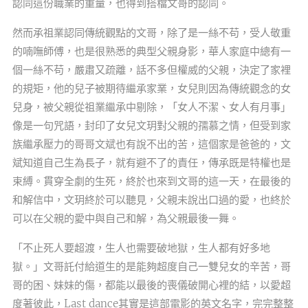
認同這份職業的重量，也得到搭檔文哥的認同。
然而承祖業認同傳統觀點的文哥，除了是一絲不苟，受人敬重
的喃嘸師傅，也是很熟悉的典型父親身影，華人家庭中總有一
個一絲不苟，嚴肅又疏離，話不多但權威的父親，決定了家裡
的規矩，他的兒子被期待繼承家業，女兒則因為傳統觀念的女
兒身，被父親從祖業繼承中剔除，「女人不潔、女人有月事」
像是一句咒語，封印了女兒文玥對父親的孺慕之情，但受到家
族繼承壓力的哥哥文斌也有說不出的苦，這個家是爸爸的，文
斌知道自己生為長子，就有避不了的責任，傳承既是特權也是
束縛。貫穿全劇的生死，終於也來到文哥的這一天，在最後的
和解信中，文玥終於可以聽見，父親未說出口過的愛，也終於
可以在父親的愛中與自己和解，為父親最後一舞。
「不止死人要超渡，生人也需要破地獄，生人都有好多地
獄。」文哥託付給道生的是能夠超度自己一雙兒女的辛苦，哥
哥的困、妹妹的傷，都能以最後的喪儀破開心裡的結，以愛超
度著彼此，Last dance其實是這部電影的英文名字，完完整整