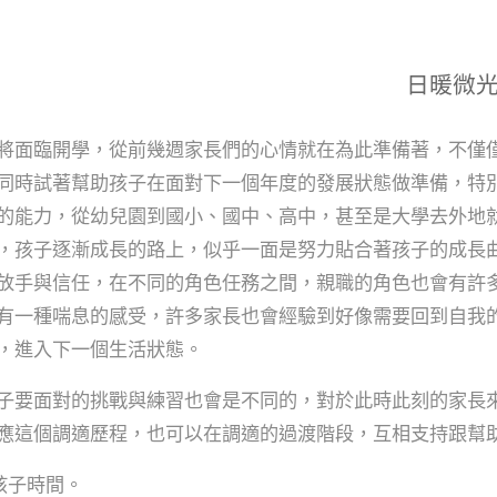
日暖微
將面臨開學，從前幾週家長們的心情就在為此準備著，不僅
同時試著幫助孩子在面對下一個年度的發展狀態做準備，特
的能力，從幼兒園到國小、國中、高中，甚至是大學去外地
，孩子逐漸成長的路上，似乎一面是努力貼合著孩子的成長
放手與信任，在不同的角色任務之間，親職的角色也會有許
有一種喘息的感受，許多家長也會經驗到好像需要回到自我
，進入下一個生活狀態。
子要面對的挑戰與練習也會是不同的，對於此時此刻的家長
應這個調適歷程，也可以在調適的過渡階段，互相支持跟幫
孩子時間。