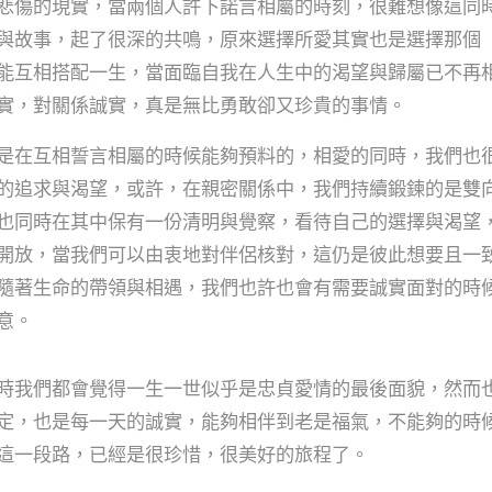
悲傷的現實，當兩個人許下諾言相屬的時刻，很難想像這同
與故事，起了很深的共鳴，原來選擇所愛其實也是選擇那個
能互相搭配一生，當面臨自我在人生中的渴望與歸屬已不再
實，對關係誠實，真是無比勇敢卻又珍貴的事情。
是在互相誓言相屬的時候能夠預料的，相愛的同時，我們也
的追求與渴望，或許，在親密關係中，我們持續鍛鍊的是雙
也同時在其中保有一份清明與覺察，看待自己的選擇與渴望
開放，當我們可以由衷地對伴侶核對，這仍是彼此想要且一
隨著生命的帶領與相遇，我們也許也會有需要誠實面對的時
意。
時我們都會覺得一生一世似乎是忠貞愛情的最後面貌，然而
定，也是每一天的誠實，能夠相伴到老是福氣，不能夠的時
這一段路，已經是很珍惜，很美好的旅程了。