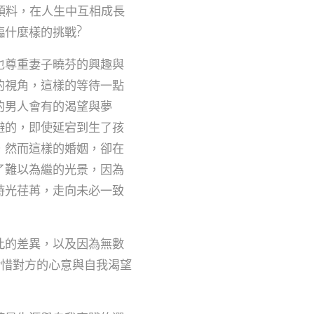
預料，在人生中互相成長
什麼樣的挑戰?
也尊重妻子曉芬的興趣與
的視角，這樣的等待一點
的男人會有的渴望與夢
避的，即使延宕到生了孩
，然而這樣的婚姻，卻在
了難以為繼的光景，因為
時光荏苒，走向未必一致
此的差異，以及因為無數
珍惜對方的心意與自我渴望