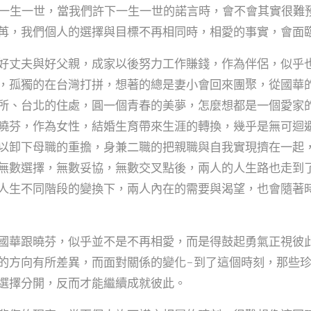
直指一生一世，當我們許下一生一世的諾言時，會不會其實很難
苒，我們個人的選擇與目標不再相同時，相愛的事實，會面臨
好丈夫與好父親，成家以後努力工作賺錢，作為伴侶，似乎
，孤獨的在台灣打拼，想著的總是妻小會回來團聚，從國華
所、台北的住處，圓一個青春的美夢，怎麼想都是一個愛家
曉芬，作為女性，結婚生育帶來生涯的轉換，幾乎是無可迴
以卸下母職的重擔，身兼二職的把親職與自我實現擠在一起
無數選擇，無數妥協，無數交叉點後，兩人的人生路也走到
人生不同階段的變換下，兩人內在的需要與渴望，也會隨著
國華跟曉芬，似乎並不是不再相愛，而是得鼓起勇氣正視彼
的方向有所差異，而面對關係的變化-到了這個時刻，那些
選擇分開，反而才能繼續成就彼此。