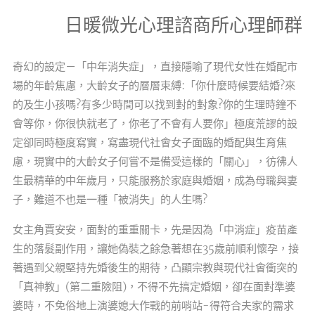
日暖微光心理諮商所心理師群
奇幻的設定－「中年消失症」，直接隱喻了現代女性在婚配市
場的年齡焦慮，大齡女子的層層束縛:「你什麼時候要結婚?來
的及生小孩嗎?有多少時間可以找到對的對象?你的生理時鐘不
會等你，你很快就老了，你老了不會有人要你」極度荒謬的設
定卻同時極度寫實，寫盡現代社會女子面臨的婚配與生育焦
慮，現實中的大齡女子何嘗不是備受這樣的「關心」，彷彿人
生最精華的中年歲月，只能服務於家庭與婚姻，成為母職與妻
子，難道不也是一種「被消失」的人生嗎?
女主角賈安安，面對的重重關卡，先是因為「中消症」疫苗產
生的落髮副作用，讓她偽裝之餘急著想在35歲前順利懷孕，接
著遇到父親堅持先婚後生的期待，凸顯宗教與現代社會衝突的
「真神教」(第二重險阻)，不得不先搞定婚姻，卻在面對準婆
婆時，不免俗地上演婆媳大作戰的前哨站-得符合夫家的需求