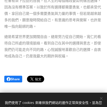
社會框架下拉扯的自我，在人生的每個階段要如何做出選擇，
因為沒有標準答案，以致於所有選擇都需要勇氣，也都承受代
價，拿回自己是一個多需要勇氣與力量的事情，但若是越來越
多的我們，願意撥時間給自己，有意識的思考與覺察，也許是
唯一指向鬆綁的路。
總是希望世界更加開闊自由，總是努力從自己開始，寬仁的看
待自己所處的環境脈絡，看到自己在其中的選擇與意志，即使
我們仍可能走向不同的路，心悅誠服地喜歡自己的選擇，由衷
地成為自己，仍是我最大的期許與祝福。
Share
我們使用了 cookies 來確保我們網站的運作正常與安全性，並為您
日暖微光心理諮商中心