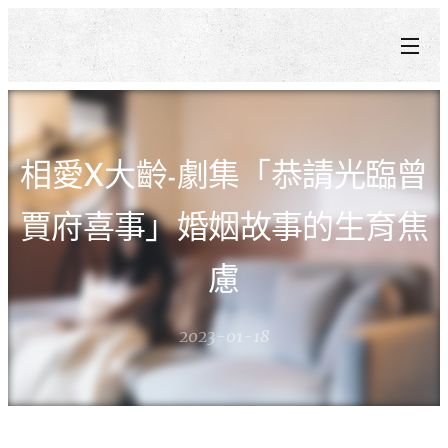
相愛X大齡-劇集「恭請光臨曾
賈府喜事」婚姻故事的生育焦
慮
2023-01-18