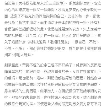
保證生下男孩做為繼承人(第三重困境)， 隨著劇情展開，安安
內心的糾結度過一個又一個難關，才看見安安內心最柔軟的一
面-放棄了不被允許的同性戀情的自己，此後的每一步，都像
是只為了抵抗中消症，而中消症正是本劇的神來一筆，所有社
會價值的禁錮都濃縮於此，像是被推著走的安安，失去定義幸
福的話語權，甚至為了走在一個滿足他人而非自身的路上，置
入了婚姻外掛-高科技道具「婚姻好朋友」，讓自己「不聽、
不看、不說」，然而這樣的婚姻好朋友，成全的是什麼樣的婚
姻呢?卻耐人玩味。
劇情至此，荒誕不經的設定已經不再好笑了，感覺到的反而是
陣陣惡寒的可怕跟悲傷，與現實重疊的是，女性在社會文化下
的處境，是從婚前、婚中、到婚後都被箝制的歷程，雖然劇中
也試著平衡的演繹出男性的焦慮與同樣受制於父權的脆弱處，
男友孝銘的生育困境、繼承壓力、在傳統價值下聽話孝順的安
排，那場醉酒失態的戲，也很難讓人不感到悲哀，然而劇情也
的確符合現實的是，即使這些父權的設定對男女雙方都有不同