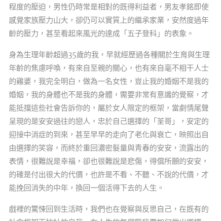
程度的壓迫，男性仍時常是相對的既得利益者，男友孝銘即使
感覺家族壓力山大，卻仍可以實質上的繼承家業，安然度過年
齡的壓力，甚至看起來風光的達成「五子登科」的表象。
身為生理年齡超過35歲的我，早就經歷過各種關於生育與生理
年齡的焦慮呼喚，有來自至親的關心，也有來自毫不相干人士
的雞婆，我完全明白，做為一名女性，豈止我的婚姻不是我的
婚姻，我的身體也不是我的身體，需要非常有意識的覺察，才
能抵擋這些社會告訴你的，屬於女人限定的框架，當劇情尾聲
呈現的是安安過往的戀人，忠於自己選擇的「荃哥」，安定的
迎接中消症的到來，甚至早早的走向了老化與衰亡，映照出自
由選擇的笑容，而終於重回濃密髮量與青春的安安，流露出的
表情，很難說是幸福，卻也很難說是悲傷，得償所願的安安，
的確是付出很大的代價，也許是不看、不聽、不說的代價，才
能挽回消失的中年，換回一個活得下去的人生。
戲裡的驚悚回到生活時，我們也在覺察與反思自己，在既有的