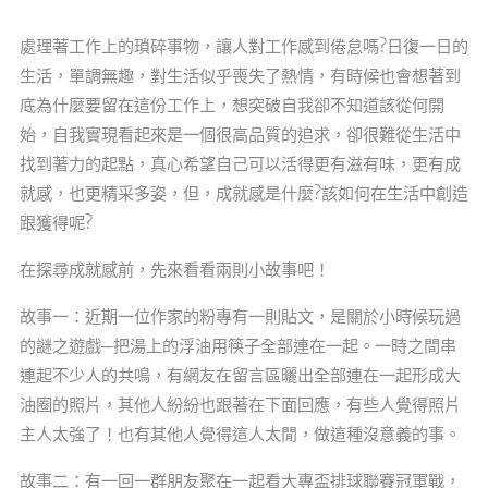
處理著工作上的瑣碎事物，讓人對工作感到倦怠嗎?日復一日的
生活，單調無趣，對生活似乎喪失了熱情，有時候也會想著到
底為什麼要留在這份工作上，想突破自我卻不知道該從何開
始，自我實現看起來是一個很高品質的追求，卻很難從生活中
找到著力的起點，真心希望自己可以活得更有滋有味，更有成
就感，也更精采多姿，但，成就感是什麼?該如何在生活中創造
跟獲得呢?
在探尋成就感前，先來看看兩則小故事吧！
故事一：近期一位作家的粉專有一則貼文，是關於小時候玩過
的謎之遊戲─把湯上的浮油用筷子全部連在一起。一時之間串
連起不少人的共鳴，有網友在留言區曬出全部連在一起形成大
油圈的照片，其他人紛紛也跟著在下面回應，有些人覺得照片
主人太強了！也有其他人覺得這人太閒，做這種沒意義的事。
故事二：有一回一群朋友聚在一起看大專盃排球聯賽冠軍戰，