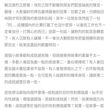
戰況激烈又膠著，攻防之間不斷聽到朋友們緊張抽氣的聲音，
最後，大家偏好的隊伍贏得最後的冠軍，狂歡之餘，也開始回
味剛才特別驚險的救球和扣殺，其中一位朋友突然說了一句
「阿……這種國內的比賽打贏了也沒什麼用，以後找工作也不一
定會加分，打開心的而已」這麼一句話，讓熱烈的氣氛急轉直
下，有人沉默有人緩頰，不一會兒大夥默默地把電視轉到其他
節目去，結束這尷尬的歡慶時刻。
兩個小故事都和成就感有關，但是總覺得故事的重量不太一
樣，多數人會認為重一點的是故事二，重在哪裡呢？有人會回
應全國大賽冠軍很不容易，有人會覺得相比之下，合作取得成
就的難度更高一點，也可能有人說遇到的機率高低，讓故事二
的成就感更珍貴一些。
這些想法都指向兩件事情─成就感的目的性和價值感，似乎目
的性越強、價值感越強，就越有成就感！然而，如果換個方向
來看，成就感等於強的目的性和價值感嗎？其實，從故事一就