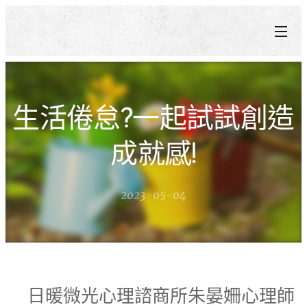
生活倦怠?一起試試創造
成就感!
2023-05-04
日暖微光心理諮商所朱晏姍心理師