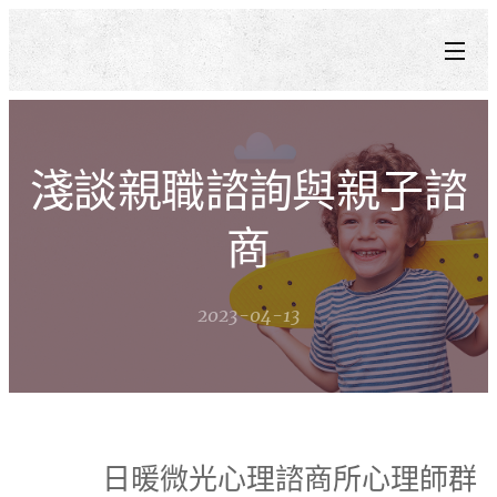
淺談親職諮詢與親子諮
商
2023-04-13
日暖微光心理諮商所心理師群