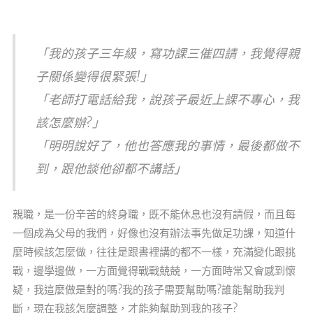
「我的孩子三年級，寫功課三催四請，我覺得親
子關係變得很緊張!」
「老師打電話給我，說孩子最近上課不專心，我
該怎麼辦?」
「明明說好了，他也答應我的事情，最後都做不
到，跟他談他卻都不講話」
親職，是一份辛苦的終身職，既不能休息也沒有請假，而且每
一個成為父母的我們，好像也沒有辦法事先做足功課，知道什
麼時候該怎麼做，往往是跟書裡講的都不一樣，充滿變化跟挑
戰，邊學邊做，一方面覺得戰戰兢兢，一方面時常又會感到懷
疑，我這麼做是對的嗎?我的孩子需要幫助嗎?誰能幫助我判
斷，現在我該怎麼調整，才能夠幫助到我的孩子?