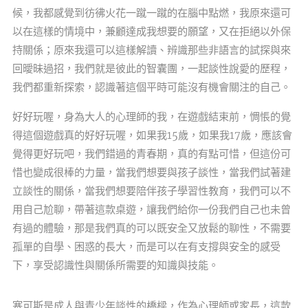
候，我都感覺到彷彿火花一蹴一蹴的在腦中點燃，我原來還可
以在這樣的情境中，兼顧達成我想要的願望，又在拒絕以外保
持關係；原來我還可以這樣解讀、辨識那些非語言的試探與來
回曖昧過招，我們就是彼此的智囊團，一起談性說愛的歷程，
我們都重新探索，認識著這個平時可能沒有機會關注的自己。
好好玩喔，身為大人的心理師的我，在遊戲結束前，惆悵的覺
得這個遊戲真的好好玩喔，如果我15歲，如果我17歲，應該會
覺得更好玩吧，我們錯過的青春期，真的有點可惜，但這份可
惜也變成很棒的力量，當我們想要與孩子談性，當我們試著建
立談性的關係，當我們想要陪伴孩子學習性教育，我們可以不
用自己尬聊，帶著這款桌遊，讓我們給你一份我們自己也未曾
有過的體驗，那是我們真的可以既安全又放鬆的聊性，不需要
孤單的自學、困惑的長大，而是可以在有支撐與安全的感受
下，享受認識性與關係所需要的知識與技能。
塞可斯是成人與青少年談性的橋樑，作為心理師或家長，這款