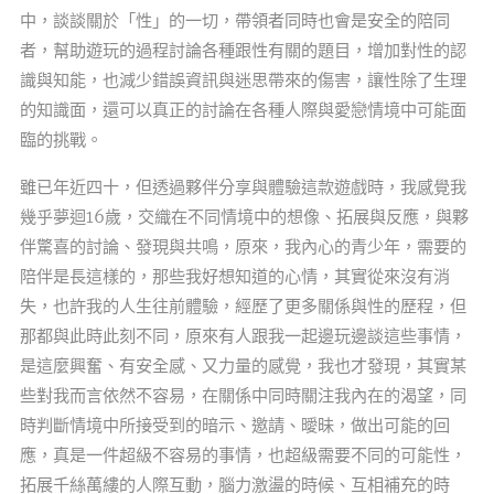
中，談談關於「性」的一切，帶領者同時也會是安全的陪同
者，幫助遊玩的過程討論各種跟性有關的題目，增加對性的認
識與知能，也減少錯誤資訊與迷思帶來的傷害，讓性除了生理
的知識面，還可以真正的討論在各種人際與愛戀情境中可能面
臨的挑戰。
雖已年近四十，但透過夥伴分享與體驗這款遊戲時，我感覺我
幾乎夢迴16歲，交織在不同情境中的想像、拓展與反應，與夥
伴驚喜的討論、發現與共鳴，原來，我內心的青少年，需要的
陪伴是長這樣的，那些我好想知道的心情，其實從來沒有消
失，也許我的人生往前體驗，經歷了更多關係與性的歷程，但
那都與此時此刻不同，原來有人跟我一起邊玩邊談這些事情，
是這麼興奮、有安全感、又力量的感覺，我也才發現，其實某
些對我而言依然不容易，在關係中同時關注我內在的渴望，同
時判斷情境中所接受到的暗示、邀請、曖昧，做出可能的回
應，真是一件超級不容易的事情，也超級需要不同的可能性，
拓展千絲萬縷的人際互動，腦力激盪的時候、互相補充的時