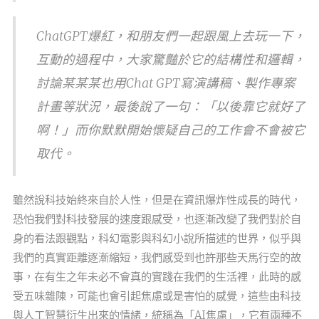
ChatGPT爆紅，和朋友們一起跟風上去玩一下，
互動的過程中，大家驚豔於它的結構性和邏輯，
討論某某某也用Chat GPT寫演講稿、製作專案
計畫等狀況，最後說了一句：「以後靠它就好了
啊！」而你默默開始懷疑自己的工作會不會被它
取代。
雖然說科技始終來自於人性，但是在資訊爆炸性成長的時代，
恐怕我們對科技發展的速度跟感受，也逐漸改變了我們對於自
身的看法跟觀點，科幻電影與科幻小說所描述的世界，似乎與
我們的真實距離逐漸縮短，我們感受到也許那些天馬行空的故
事，在有生之年未必不會真的實踐在我們的生活裡，此時的感
受五味雜陳，可能也會引起焦慮或是害怕的感覺，這些由科技
與人工智慧衍生出來的情緒，統稱為「AI焦慮」，它有兩種不