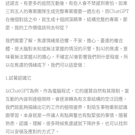
述語言，有更多的追問互動後，有些人會不禁感到害怕，如果
三到五人的專案團隊生成完整專案需要一週左右，而ChatGPT
在幾個對話之中，就生成十個詞藻精準、結構完整的專案，那
麼，我的工作價值該何去何從？
我們需要了解，焦慮情緒是恐懼、不安、擔心、憂慮的複合
體，是大腦對未知或無法掌握的情況的示警，對AI的焦慮，意
味著無法掌握AI的擔心，不確定AI會影響我們到什麼程度，所
以在焦慮的情緒底下，我們可以這麼做：
1.試著認識它
以ChatGPT為例，作為電腦程式，它的運算自然有其限制，當
互動的內容到達極限時，會逐漸轉為有文章結構的空泛回應，
我們就能夠描繪出它的工作的極限邊界，對陌生事物重新認識
跟學習，本身就是一件讓人有點興奮也有點緊張的事情，隨著
熟悉、認識、理解，很多時候焦慮感就下降許多，也可以找到
可以安頓及應對的方式了。