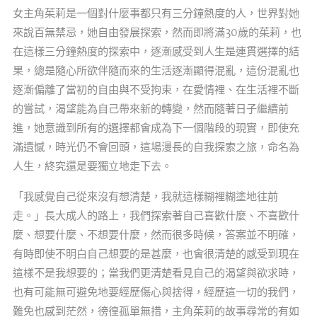
女主角茱莉是一個對什麼事都只有三分鐘熱度的人，世界對她
來說百無禁忌，她自由發展探索，然而即將滿30歲的茱莉，也
在這樣三分鐘熱度的探索中，逐漸感受到人生是連貫選擇的結
果，總是隨心所欲伴隨而來的生活逐漸顯得混亂，這份混亂也
逐漸偏離了當初的自由與不受拘束，在愛情裡、在生活裡不斷
的嘗試，渴望能為自己帶來新的轉變，然而隨著日子繼續前
進，她意識到所有的選擇都會成為下一個階段的現實，即使充
滿遺憾，時光仍不會回頭，這場漫長的自我探索之旅，命名為
人生，終究還是要獨立地走下去。
「我感覺自己從來沒有想清楚，我就這樣糊裡糊塗地往前
走。」長大成人的路上，我們探索著自己喜歡什麼、不喜歡什
麼、想要什麼、不想要什麼，然而很多時候，答案並不明確，
有時即使不明白自己想要的是甚麼，也會很清楚的感受到現在
這樣不是我想要的；當我們更清楚看見自己的渴望與欲求時，
也有可能無可避免地要經歷傷心與捨得，經歷這一切的我們，
難免也感到茫然，徬徨孤單無措，主角茱莉的故事尋常的有如