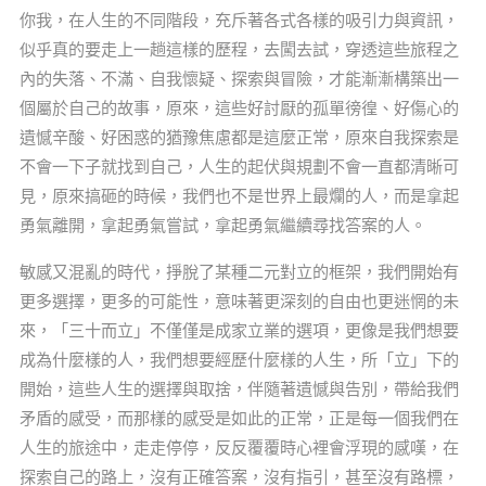
你我，在人生的不同階段，充斥著各式各樣的吸引力與資訊，
似乎真的要走上一趟這樣的歷程，去闖去試，穿透這些旅程之
內的失落、不滿、自我懷疑、探索與冒險，才能漸漸構築出一
個屬於自己的故事，原來，這些好討厭的孤單徬徨、好傷心的
遺憾辛酸、好困惑的猶豫焦慮都是這麼正常，原來自我探索是
不會一下子就找到自己，人生的起伏與規劃不會一直都清晰可
見，原來搞砸的時候，我們也不是世界上最爛的人，而是拿起
勇氣離開，拿起勇氣嘗試，拿起勇氣繼續尋找答案的人。
敏感又混亂的時代，掙脫了某種二元對立的框架，我們開始有
更多選擇，更多的可能性，意味著更深刻的自由也更迷惘的未
來，「三十而立」不僅僅是成家立業的選項，更像是我們想要
成為什麼樣的人，我們想要經歷什麼樣的人生，所「立」下的
開始，這些人生的選擇與取捨，伴隨著遺憾與告別，帶給我們
矛盾的感受，而那樣的感受是如此的正常，正是每一個我們在
人生的旅途中，走走停停，反反覆覆時心裡會浮現的感嘆，在
探索自己的路上，沒有正確答案，沒有指引，甚至沒有路標，