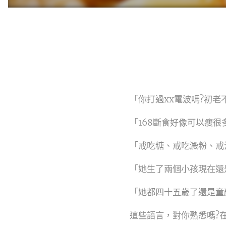
「你打過xx電波嗎?初
「168斷食好像可以瘦很
「戒吃糖、戒吃澱粉、戒油
「她生了兩個小孩現在還
「她都四十五歲了還是童
這些語言，對你熟悉嗎?