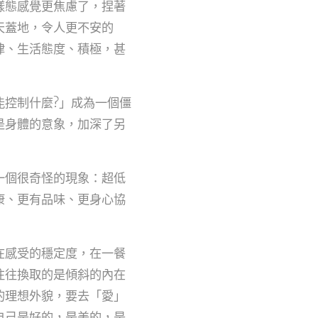
樣態感覺更焦慮了，捏著
天蓋地，令人更不安的
律、生活態度、積極，甚
能控制什麼?」成為一個僵
是身體的意象，加深了另
一個很奇怪的現象：超低
康、更有品味、更身心協
在感受的穩定度，在一餐
往往換取的是傾斜的內在
的理想外貌，要去「愛」
自己是好的，是美的，是