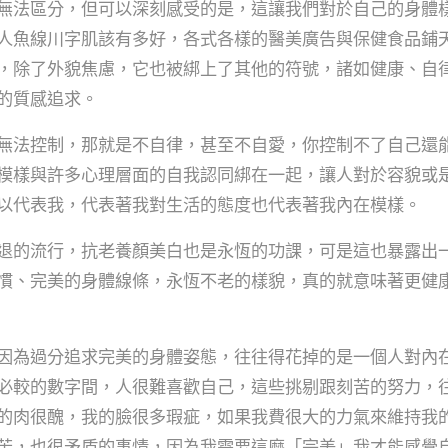
無法區分，但可以深刻感受的是，這讓我們對於自己的身體
人魚線川字肌該有多好，各式各樣的醫美廣告與保健食品鋪
，除了外貌焦慮，它也被綁上了其他的符號，諸如健康、自
的質感追求。
無法控制，那就是不自律，甚至不自愛，你控制不了自己還
模樣與許多心理層面的自我認同綁在一起，讓人對於容貌或
以代表我，代表著我對生活的態度也代表著我內在模樣。
退的流行，抗老養顏美白也是永恆的功課，可是這也暴露出
慣、完美的身體線條，永恆不老的樣貌，真的就意味著更健
因為過分追求完美的身體姿態，往往得花掉的是一個人對內
必較的數字間，人很難喜歡自己，這些挑剔跟刻苦的努力，
的肉很醜，我的臉很多瑕疵，如果我費很大的力氣來維持我
苦，也很矛盾的事情，因為我需要這麼「完美」我才能感覺