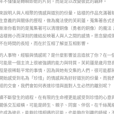
年不僅僅是轉瞬即逝的片刻，而是足以改變彼此的羈絆。
來說明人與人相聚的情感與道別的份量，這樣的作品充滿著
生意義的與關係的歷程，做為魔法使的芙莉蓮，蒐集著各式
漸漸你看到的是蒐集著可以清理銅像（勇者的銅像）的魔法
這樣微小而深刻的連結反映著人與人之間的感情，思念變成
不在時間的長短，而在於互相了解並互相影響。
的人事物，經驗與情感呢？是什麼影響並且造就了你？在一
可能是一個主流上很被強調的能力與特質，芙莉蓮是歲月悠
程是很稀鬆平常的事情，因為與她有交集的人們，很可能都
開始感受到名為「珍惜」的情感與為好好道別的份量，而我
經的交會，我們會如何表達珍惜與面對人生必然的離別呢？
續不斷發生的過程，在有限的生命裡更能感受到珍惜的心意
關係交互縱橫，可能是師生、親子、同窗、伴侶，在千絲萬
也成為彼此，能夠珍惜相遇的可能，也能夠在別離的時候，