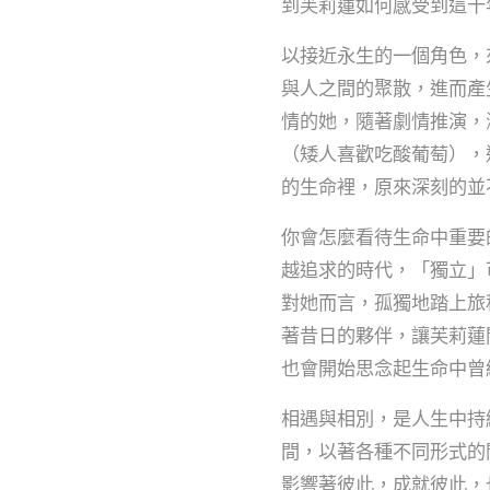
到芙莉蓮如何感受到這十
以接近永生的一個角色，
與人之間的聚散，進而產
情的她，隨著劇情推演，
（矮人喜歡吃酸葡萄），
的生命裡，原來深刻的並
你會怎麼看待生命中重要
越追求的時代，「獨立」
對她而言，孤獨地踏上旅
著昔日的夥伴，讓芙莉蓮
也會開始思念起生命中曾
相遇與相別，是人生中持
間，以著各種不同形式的
影響著彼此，成就彼此，