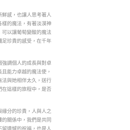
新鮮感，也讓人思考著人
各樣的魔法，有著淡漠神
；可以讓葡萄變酸的魔法
彌足珍貴的感受，在千年
個強調個人的成長與對卓
長且能力卓越的魔法使，
無法與她相伴太久，送行
們在這樣的旅程中，是否
與緣分的珍貴，人與人之
縷的關係中，我們是共同
不留遺憾的祝福，也是人