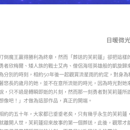
日暖微
打倒魔王贏得勝利為終章，然而「葬送的芙莉蓮」卻把這樣
勇者欣梅爾、矮人族的戰士艾冉、僧侶海塔英雄般的凱旋歸
為分別的時刻，相約50年後一起觀賞流星雨的約定，對身為
著悠長的歲月的她，並不在意所流逝的時光，因為時光對她
說，只不過是轉瞬即逝的片刻，然而那一刻勇者對芙莉蓮所
想像吧！」才做為這部作品，真正的開端。
相約的五十年，大家都已垂垂老矣，只有幾乎永生的芙莉蓮
就離開人世，芙莉蓮迎來故事的第一個葬送，此後，觀眾才