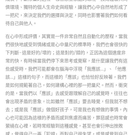
儕環境、獨特的個人生命史與經驗，讓我們心中自然地形成了
一把尺，來決定我們的選擇與決定，同時也影響著我們如何看
待自己與他人。
在心中形成評價，其實是一件非常自然且自動化的歷程，當我
們很快地感受到情緒或是心中量尺的標準時，我們也會很快的
下判斷-這是好的/壞的；這是對的/錯的，正因為這個速度非
常的快，有時候當我們停下來思考或覺察，是什麼讓我們有這
些感受時，我們可能都會在腦海中浮現「我應該…」、「他應
該…」這樣的句子，而這樣的「應該」也恰恰好反映著，我們
是如何規範著自己，如何建構心裡的那一把量尺。然而，衝突
的是，當我們以「應該」去感受跟理解自己的感覺時，往往也
會出現矛盾的意象，比如雖然「應該」要去睡覺，但我就不想
去；或是我「應該」做個好孩子，可是我也有想做的事情，內
心也可能因為這樣的矛盾而感到焦慮而痛苦，罪惡感也時常會
縈繞在心裡，若時常經驗到這種感覺，甚至也會衍伸出挫敗
感，覺得自己一再「犯規」而對自己很失望，或是感覺到自己