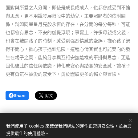
面對與所愛之人分開，即使是成長成成人，也都會感受到不捨
與思念，更不用說發展階段中的幼兒，主要照顧者的依附關
係，就如同星星月亮般永恆的存在，在分開的每分每秒，可能
也都會有思念、不安的感覺浮現；事實上，許多母親或父親，
也會在離開孩子的時刻，感受到強烈情感的牽絆，擔心孩子過
得不開心，擔心孩子遇到危險，這種心情其實也可能雙向的發
生在親子之間，能夠分享與互相安撫這樣的牽掛與思念，更能
固化彼此的信任與依戀，轉化成安心與踏實的安全感，讓孩子
更有勇氣在被愛的感受下，勇於體驗更多的獨立與冒險。
Share
我們使用了 cookies 來確保我們網站的運作正常與安全性，並為您
日暖微光心理諮商中心
提供最佳的使用體驗。