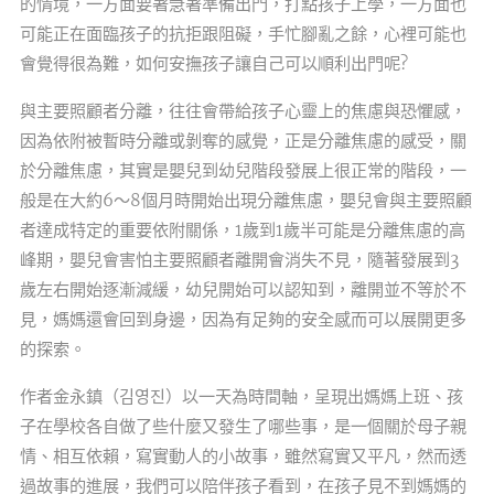
的情境，一方面要著急著準備出門，打點孩子上學，一方面也
可能正在面臨孩子的抗拒跟阻礙，手忙腳亂之餘，心裡可能也
會覺得很為難，如何安撫孩子讓自己可以順利出門呢?
與主要照顧者分離，往往會帶給孩子心靈上的焦慮與恐懼感，
因為依附被暫時分離或剝奪的感覺，正是分離焦慮的感受，關
於分離焦慮，其實是嬰兒到幼兒階段發展上很正常的階段，一
般是在大約6～8個月時開始出現分離焦慮，嬰兒會與主要照顧
者達成特定的重要依附關係，1歲到1歲半可能是分離焦慮的高
峰期，嬰兒會害怕主要照顧者離開會消失不見，隨著發展到3
歲左右開始逐漸減緩，幼兒開始可以認知到，離開並不等於不
見，媽媽還會回到身邊，因為有足夠的安全感而可以展開更多
的探索。
作者金永鎮（김영진）以一天為時間軸，呈現出媽媽上班、孩
子在學校各自做了些什麼又發生了哪些事，是一個關於母子親
情、相互依賴，寫實動人的小故事，雖然寫實又平凡，然而透
過故事的進展，我們可以陪伴孩子看到，在孩子見不到媽媽的