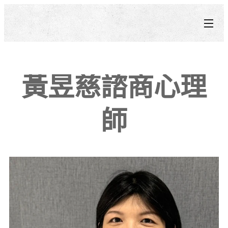
黃昱慈諮商心理
師