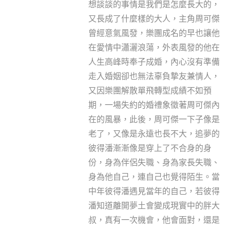
想談談的事情是我們是怎麼長大的，
又長成了什麼樣的大人，主角周可傑
曾經意氣風發，樂團成名的早也讓他
在愛情中瀟灑浪蕩，外表風發的他在
人生高峰時奉子成婚，內心沒有準備
走入婚姻卻也無法辜負摯友兼情人，
又因樂團解散單飛轉型成績不如預
期，一場失約的婚禮象徵著周可傑內
在的風暴，此後，周可傑一下子像是
老了，又像是永遠也長不大，追夢的
彼得潘漸漸像是穿上了不合身的身
份，身為伴侶失職、身為家長失職、
身為他自己，連自己也覺得陌生。當
中年彼得潘遇見當年的自己，若彼得
潘知道離開夢土會變成現實中的胖大
叔，真有一次機會，他會面對，還是