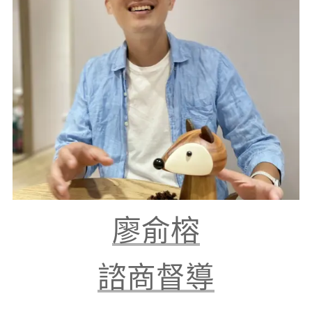
廖俞榕
諮商督導