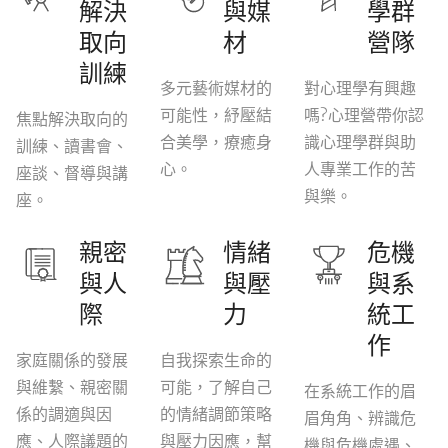
解決
與媒
學群
取向
材
營隊
訓練
多元藝術媒材的
對心理學有興趣
可能性，紓壓結
嗎?心理營帶你認
焦點解決取向的
合美學，療癒身
識心理學群與助
訓練、讀書會、
心。
人專業工作的苦
座談、督導與講
與樂。
座。
親密
情緒
危機
與人
與壓
與系
際
力
統工
作
家庭關係的發展
自我探索生命的
與維繫、親密關
可能，了解自己
在系統工作的眉
係的調適與因
的情緒調節策略
眉角角、辨識危
應、人際議題的
與壓力因應，幫
機與危機處遇、